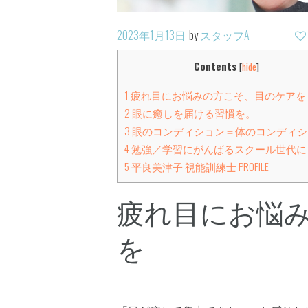
2023年1月13日
by
スタッフA
Contents
[
hide
]
1
疲れ目にお悩みの方こそ、目のケアを
2
眼に癒しを届ける習慣を。
3
眼のコンディション＝体のコンディシ
4
勉強／学習にがんばるスクール世代に
5
平良美津子 視能訓練士 PROFILE
疲れ目にお悩
を