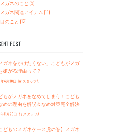
メガネのこと
(5)
メガネ関連アイテム
(11)
目のこと
(13)
CENT POST
メガネをかけたくない」こどもがメガ
を嫌がる理由って？
25年4月30日
by
スタッフA
どもがメガネをなめてしまう！こども
なめの理由を解説＆なめ対策完全解決
イド
4年11月29日
by
スタッフA
こどものメガネケース虎の巻】メガネ