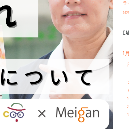
ラ
ー
20
CA
1
1
2
3