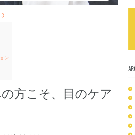
3
ョン
AR
みの方こそ、目のケア