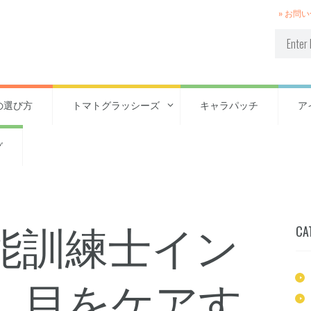
» お問
の選び方
トマトグラッシーズ
キャラパッチ
ア
グ
能訓練士イン
CA
】目をケアす