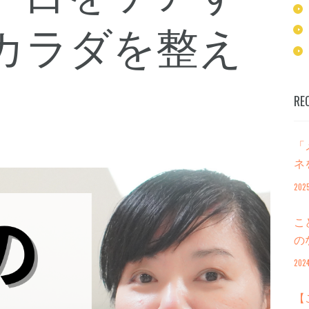
カラダを整え
RE
「
ネ
20
こ
の
ガ
202
【