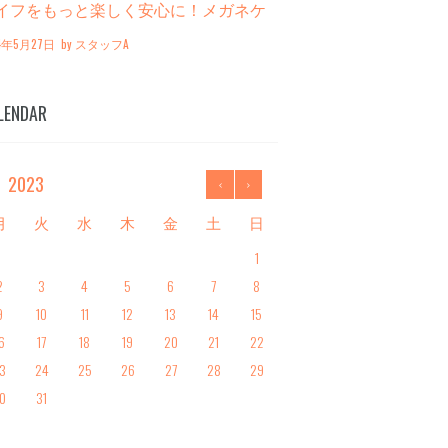
イフをもっと楽しく安心に！メガネケ
スの選び方５つのコツ＆ケース15選
24年5月27日
by
スタッフA
LENDAR
月
2023
月
火
水
木
金
土
日
1
2
3
4
5
6
7
8
9
10
11
12
13
14
15
6
17
18
19
20
21
22
3
24
25
26
27
28
29
0
31