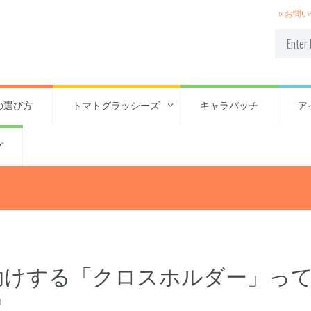
» お問
の選び方
トマトグラッシーズ
キャラパッチ
ア
グ
助けする「クロスホルダー」っ
説