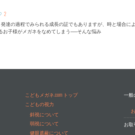
2
、発達の過程でみられる成長の証でもありますが、時と場合によ
るお子様がメガネをなめてしまう──そんな悩み
こどもメガネ.com トップ
一般
こどもの視力
斜視について
弱視について
お取
健眼遮蔽について