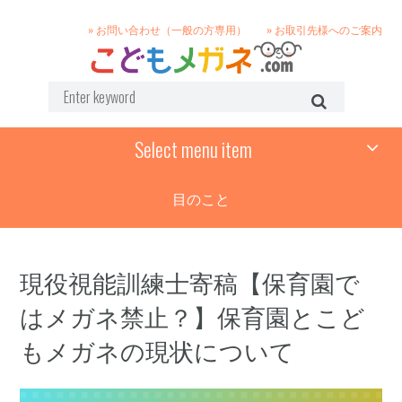
» お問い合わせ（一般の方専用）
» お取引先様へのご案内
Select menu item
目のこと
現役視能訓練士寄稿【保育園で
はメガネ禁止？】保育園とこど
もメガネの現状について