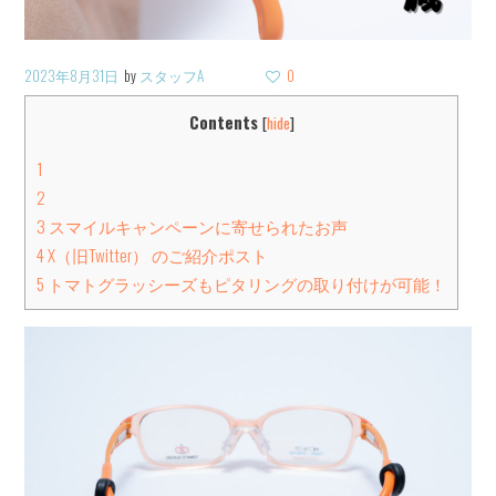
2023年8月31日
by
スタッフA
0
Contents
[
hide
]
1
2
3
スマイルキャンペーンに寄せられたお声
4
X（旧Twitter） のご紹介ポスト
5
トマトグラッシーズもピタリングの取り付けが可能！