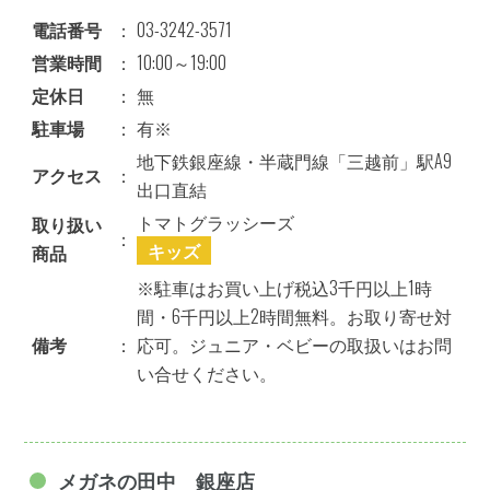
電話番号
：
03-3242-3571
営業時間
：
10:00～19:00
定休日
：
無
駐車場
：
有※
地下鉄銀座線・半蔵門線「三越前」駅A9
アクセス
：
出口直結
トマトグラッシーズ
取り扱い
：
キッズ
商品
※駐車はお買い上げ税込3千円以上1時
間・6千円以上2時間無料。お取り寄せ対
備考
：
応可。ジュニア・ベビーの取扱いはお問
い合せください。
メガネの田中 銀座店