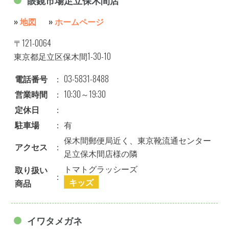
»
地図
»
ホームページ
〒121-0064
東京都足立区保木間1-30-10
電話番号
：
03-5831-8488
営業時間
：
10:30～19:30
定休日
：
駐車場
：
有
保木間郵便局近く、東京靴流通センター
アクセス
：
足立保木間店様の隣
トマトグラッシーズ
取り扱い
：
キッズ
商品
イワタメガネ