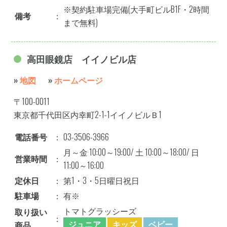
※契約駐車場完備(大手町ビルB1F・2時間
備考
：
まで無料)
高田眼鏡店 イイノビル店
»
地図
»
ホームページ
〒100-0011
東京都千代田区内幸町2-1-1イイノビルＢ1
電話番号
：
03-3506-3966
月～金 10:00～19:00/ 土 10:00～18:00/ 日
営業時間
：
11:00～16:00
定休日
：
第1・3・5日曜日祝日
駐車場
：
有※
トマトグラッシーズ
取り扱い
：
ジュニア
キッズ
ベビー
商品