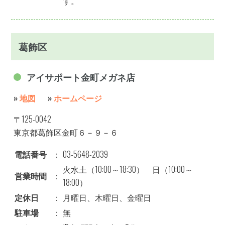
す。
葛飾区
アイサポート金町メガネ店
»
地図
»
ホームページ
〒125-0042
東京都葛飾区金町６－９－６
電話番号
：
03-5648-2039
火水土（10:00～18:30） 日（10:00～
営業時間
：
18:00）
定休日
：
月曜日、木曜日、金曜日
駐車場
：
無