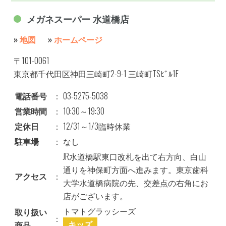
メガネスーパー 水道橋店
»
地図
»
ホームページ
〒101-0061
東京都千代田区神田三崎町2-9-1 三崎町TSﾋﾞﾙ1F
電話番号
：
03-5275-5038
営業時間
：
10:30～19:30
定休日
：
12/31～1/3臨時休業
駐車場
：
なし
JR水道橋駅東口改札を出て右方向、白山
通りを神保町方面へ進みます。東京歯科
アクセス
：
大学水道橋病院の先、交差点の右角にお
店がございます。
トマトグラッシーズ
取り扱い
：
キッズ
商品