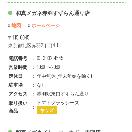
和真メガネ赤羽すずらん通り店
»
地図
»
ホームページ
〒115-0045
東京都北区赤羽2丁目4-13
電話番号
：
03-3902-4545
営業時間
：
10:00〜20:00
定休日
：
年中無休 (年末年始を除く)
駐車場
：
なし
アクセス
：
赤羽駅東口すずらん通り
トマトグラッシーズ
取り扱い
：
キッズ
商品