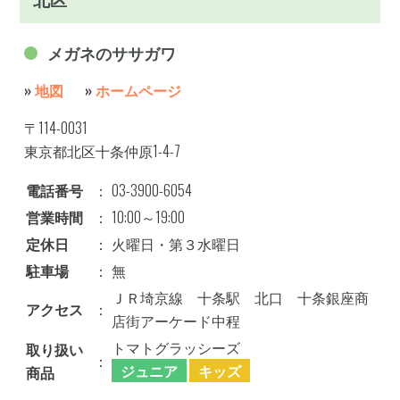
メガネのササガワ
»
地図
»
ホームページ
〒114-0031
東京都北区十条仲原1-4-7
電話番号
：
03-3900-6054
営業時間
：
10:00～19:00
定休日
：
火曜日・第３水曜日
駐車場
：
無
ＪＲ埼京線 十条駅 北口 十条銀座商
アクセス
：
店街アーケード中程
トマトグラッシーズ
取り扱い
：
ジュニア
キッズ
商品