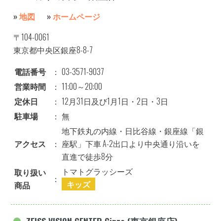
»
地図
»
ホームページ
〒104-0061
東京都中央区銀座8-8-7
電話番号
：
03-3571-9037
営業時間
：
11:00～20:00
定休日
：
12月31日及び1月1日・2日・3日
駐車場
：
無
地下鉄丸の内線・日比谷線・銀座線「銀
アクセス
：
座駅」下車 A-2出口より中央通り沿いを
直進で徒歩8分
トマトグラッシーズ
取り扱い
：
キッズ
商品