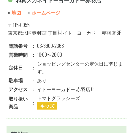
和真メガネイトーヨーカドー赤羽店
»
地図
»
ホームページ
〒115-0055
東京都北区赤羽西1丁目7-1イトーヨーカドー 赤羽店 6F
電話番号
：
03-3900-2368
営業時間
：
10:00〜20:00
ショッピングセンターの定休日に準じま
定休日
：
す。
駐車場
：
あり
アクセス
：
イトーヨーカドー 赤羽店 6F
トマトグラッシーズ
取り扱い
：
キッズ
商品