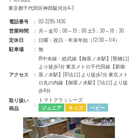
東京都千代田区神田駿河台4-3
電話番号
：
03-3295-1436
営業時間
：
月～金10：00～19：00 土9：30～18：30
定休日
：
日曜・祝日・年末年始（12/30～1/4）
駐車場
：
無
JR中央線・総武線【御茶ノ水駅】[聖橋口]
より徒歩1分 東京メトロ千代田線【新御
アクセス
：
茶ノ水駅】[B1出口] より徒歩1分 東京メト
ロ丸の内線【御茶ノ水駅】[1出口] より徒
歩4分
トマトグラッシーズ
取り扱い
：
ジュニア
キッズ
ベビー
商品