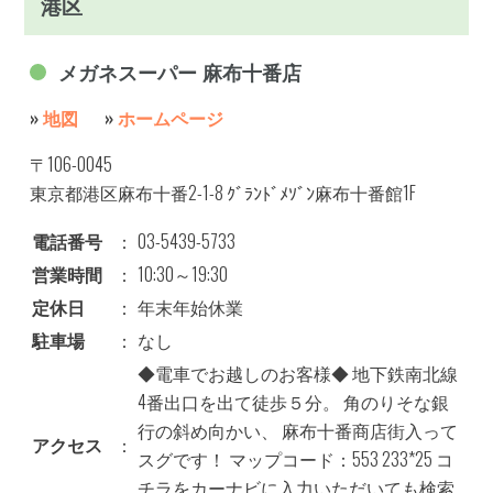
港区
メガネスーパー 麻布十番店
»
地図
»
ホームページ
〒106-0045
東京都港区麻布十番2-1-8 ｸﾞﾗﾝﾄﾞﾒｿﾞﾝ麻布十番館1F
電話番号
：
03-5439-5733
営業時間
：
10:30～19:30
定休日
：
年末年始休業
駐車場
：
なし
◆電車でお越しのお客様◆ 地下鉄南北線
4番出口を出て徒歩５分。 角のりそな銀
行の斜め向かい、 麻布十番商店街入って
アクセス
：
スグです！ マップコード：553 233*25 コ
チラをカーナビに入力いただいても検索