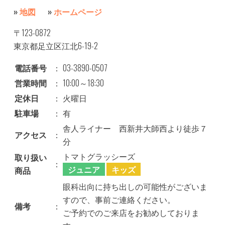
»
地図
»
ホームページ
〒123-0872
東京都足立区江北6-19-2
電話番号
：
03-3890-0507
営業時間
：
10:00～18:30
定休日
：
火曜日
駐車場
：
有
舎人ライナー 西新井大師西より徒歩７
アクセス
：
分
トマトグラッシーズ
取り扱い
：
ジュニア
キッズ
商品
眼科出向に持ち出しの可能性がございま
すので、事前ご連絡ください。
備考
：
ご予約でのご来店をお勧めしておりま