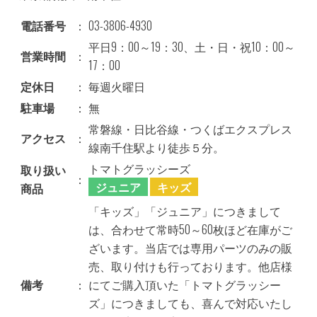
電話番号
：
03-3806-4930
平日9：00～19：30、土・日・祝10：00～
営業時間
：
17：00
定休日
：
毎週火曜日
駐車場
：
無
常磐線・日比谷線・つくばエクスプレス
アクセス
：
線南千住駅より徒歩５分。
トマトグラッシーズ
取り扱い
：
ジュニア
キッズ
商品
「キッズ」「ジュニア」につきまして
は、合わせて常時50～60枚ほど在庫がご
ざいます。当店では専用パーツのみの販
売、取り付けも行っております。他店様
備考
：
にてご購入頂いた「トマトグラッシー
ズ」につきましても、喜んで対応いたし