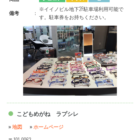
※イイノビル地下2F駐車場利用可能で
備考
：
す。駐車券をお持ちください。
こどもめがね ラプシレ
»
地図
»
ホームページ
〒101-0062