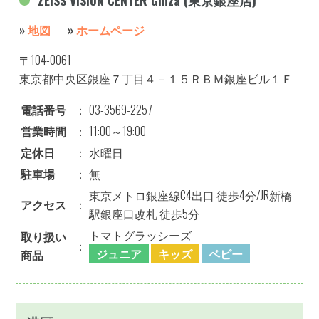
ZEISS VISION CENTER Ginza (東京銀座店)
»
地図
»
ホームページ
〒104-0061
東京都中央区銀座７丁目４－１５ＲＢＭ銀座ビル１Ｆ
電話番号
：
03-3569-2257
営業時間
：
11:00～19:00
定休日
：
水曜日
駐車場
：
無
東京メトロ銀座線C4出口 徒歩4分/JR新橋
アクセス
：
駅銀座口改札 徒歩5分
トマトグラッシーズ
取り扱い
：
ジュニア
キッズ
ベビー
商品