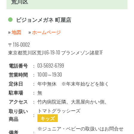
荒川区
ビジョンメガネ 町屋店
»
地図
»
ホームページ
〒116-0002
東京都荒川区荒川6-19-10 ブランメゾン諸星1F
電話番号
：
03-5692-6799
営業時間
：
10:00～19:30
定休日
：
年中無休 ※年末年始などを除く
駐車場
：
無
アクセス
：
竹内病院近隣。大黒屋向かい側。
トマトグラッシーズ
取り扱い
：
キッズ
商品
※ジュニア・ベビーの取扱いはお問合せ
備考
：