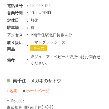
電話番号
：
03-3802-1100
営業時間
：
10:00～20:00
定休日
：
無休
駐車場
：
有
アクセス
：
JR南千住駅北口徒歩４分
トマトグラッシーズ
取り扱い
：
キッズ
商品
※ジュニア・ベビーの取扱いはお問合せ
備考
：
ください。
南千住 メガネのサトウ
»
地図
»
ホームページ
〒116-0003
東京都荒川区南千住5-43-13