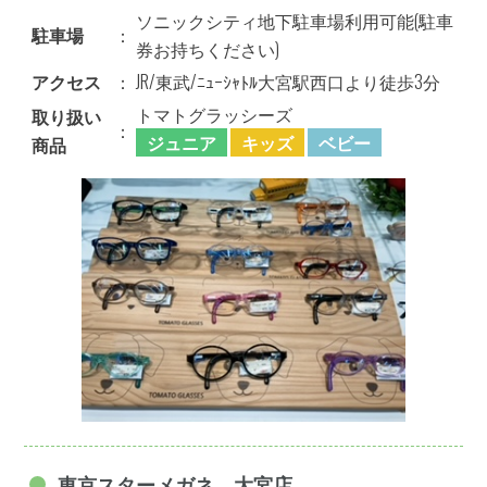
ソニックシティ地下駐車場利用可能(駐車
駐車場
：
券お持ちください)
アクセス
：
JR/東武/ﾆｭｰｼｬﾄﾙ大宮駅西口より徒歩3分
トマトグラッシーズ
取り扱い
：
ジュニア
キッズ
ベビー
商品
東京スターメガネ 大宮店