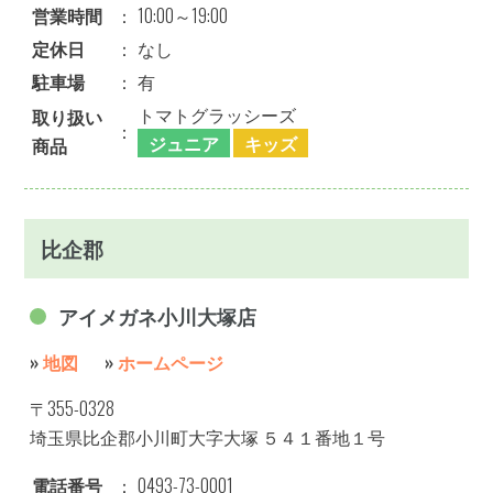
営業時間
：
10:00～19:00
定休日
：
なし
駐車場
：
有
トマトグラッシーズ
取り扱い
：
ジュニア
キッズ
商品
比企郡
アイメガネ小川大塚店
»
地図
»
ホームページ
〒355-0328
埼玉県比企郡小川町大字大塚 ５４１番地１号
電話番号
：
0493-73-0001