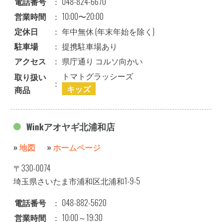
電話番号
：
048-824-6670
営業時間
：
10:00〜20:00
定休日
：
年中無休 (年末年始を除く)
駐車場
：
提携駐車場あり
アクセス
：
県庁通り コルソ向かい
トマトグラッシーズ
取り扱い
：
キッズ
商品
Winkアオヤギ北浦和店
»
地図
»
ホームページ
〒330-0074
埼玉県さいたま市浦和区北浦和1-9-5
電話番号
：
048-882-5620
営業時間
：
10:00～19:30