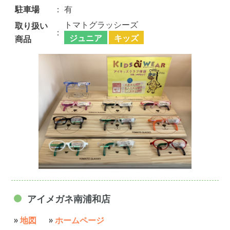
駐車場
：
有
トマトグラッシーズ
取り扱い
：
ジュニア
キッズ
商品
アイメガネ南浦和店
»
地図
»
ホームページ