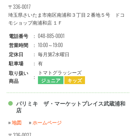
〒336-0017
埼玉県さいたま市南区南浦和３丁目２番地５号 ドコ
モショップ南浦和店 １Ｆ
電話番号
：
048-885-0001
営業時間
：
10:00～19:00
定休日
：
毎月第2水曜日
駐車場
：
有
トマトグラッシーズ
取り扱い
：
ジュニア
キッズ
商品
パリミキ ザ・マーケットプレイス武蔵浦和
店
»
地図
»
ホームページ
〒336-0027