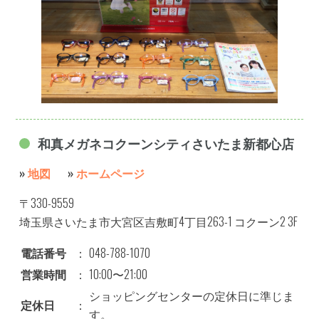
和真メガネコクーンシティさいたま新都心店
»
地図
»
ホームページ
〒330-9559
埼玉県さいたま市大宮区吉敷町4丁目263-1 コクーン2 3F
電話番号
：
048-788-1070
営業時間
：
10:00〜21:00
ショッピングセンターの定休日に準じま
定休日
：
す。