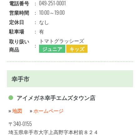
電話番号
：
049-251-0001
営業時間
：
10:00～19:00
定休日
：
なし
駐車場
：
有
トマトグラッシーズ
取り扱い
：
ジュニア
キッズ
商品
幸手市
アイメガネ幸手エムズタウン店
»
地図
»
ホームページ
〒340-0155
埼玉県幸手市大字上高野字本村前８２４