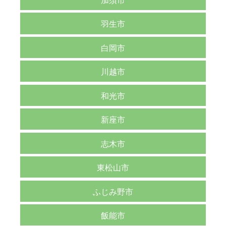
羽生市
白岡市
川越市
和光市
新座市
志木市
東松山市
ふじみ野市
飯能市