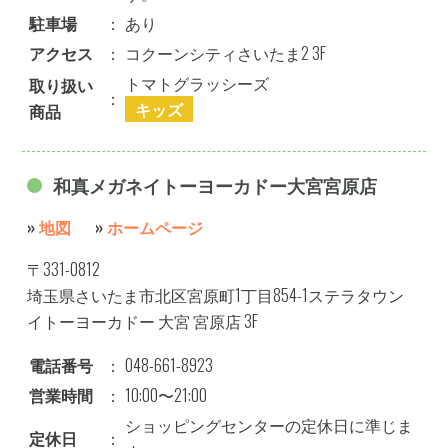
駐車場
：
あり
アクセス
：
コクーンシティさいたま2 3F
トマトグラッシーズ
取り扱い
：
キッズ
商品
和真メガネイトーヨーカドー大宮宮原店
»
地図
»
ホームページ
〒331-0812
埼玉県さいたま市北区宮原町1丁目854-1ステラタウン
イトーヨーカドー 大宮 宮原店 3F
電話番号
：
048-661-8923
営業時間
：
10:00〜21:00
ショッピングセンターの定休日に準じま
定休日
：