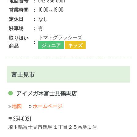
電話番号
：
042-986-0001
営業時間
：
10:00～19:00
定休日
：
なし
駐車場
：
有
トマトグラッシーズ
取り扱い
：
ジュニア
キッズ
商品
富士見市
アイメガネ富士見鶴馬店
»
地図
»
ホームページ
〒354-0021
埼玉県富士見市鶴馬 １丁目２５番地１号