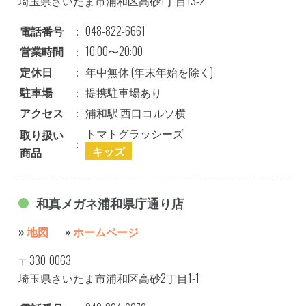
埼玉県さいたま市浦和区高砂1丁目13-2
電話番号
：
048-822-6661
営業時間
：
10:00〜20:00
定休日
：
年中無休 (年末年始を除く)
駐車場
：
提携駐車場あり
アクセス
：
浦和駅 西口コルソ横
トマトグラッシーズ
取り扱い
：
キッズ
商品
和真メガネ浦和県庁通り店
»
地図
»
ホームページ
〒330-0063
埼玉県さいたま市浦和区高砂2丁目1-1