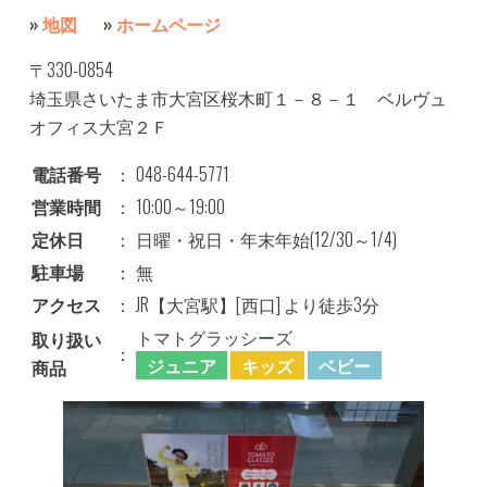
»
地図
»
ホームページ
〒330-0854
埼玉県さいたま市大宮区桜木町１－８－１ ベルヴュ
オフィス大宮２Ｆ
電話番号
：
048-644-5771
営業時間
：
10:00～19:00
定休日
：
日曜・祝日・年末年始(12/30～1/4)
駐車場
：
無
アクセス
：
JR【大宮駅】[西口] より徒歩3分
トマトグラッシーズ
取り扱い
：
ジュニア
キッズ
ベビー
商品