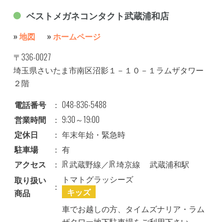
ベストメガネコンタクト武蔵浦和店
»
地図
»
ホームページ
〒336-0027
埼玉県さいたま市南区沼影１－１０－１ラムザタワー
２階
電話番号
：
048-836-5488
営業時間
：
9:30～19:00
定休日
：
年末年始・緊急時
駐車場
：
有
アクセス
：
JR 武蔵野線／JR 埼京線 武蔵浦和駅
トマトグラッシーズ
取り扱い
：
キッズ
商品
車でお越しの方、タイムズナリア・ラム
ザタワー地下駐車場をご利用下さい。