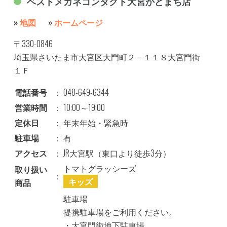
ベストメガネコンタクト大宮かどまち店
»
地図
»
ホームページ
〒330-0846
埼玉県さいたま市大宮区大門町２－１１８大宮門街
１Ｆ
電話番号
：
048-649-6344
営業時間
：
10:00～19:00
定休日
：
年末年始・緊急時
駐車場
：
有
アクセス
：
JR大宮駅（東口より徒歩3分）
トマトグラッシーズ
取り扱い
：
キッズ
商品
駐車場
提携駐車場をご利用ください。
・大宮門街地下駐車場