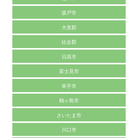
坂戸市
大里郡
比企郡
日高市
富士見市
幸手市
鶴ヶ島市
さいたま市
川口市