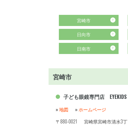
宮崎市
日向市
日南市
宮崎市
子ども眼鏡専門店 EYEKID
»
地図
»
ホームページ
〒880-0021
宮崎県宮崎市清水3丁