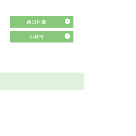
西臼杵郡
小林市