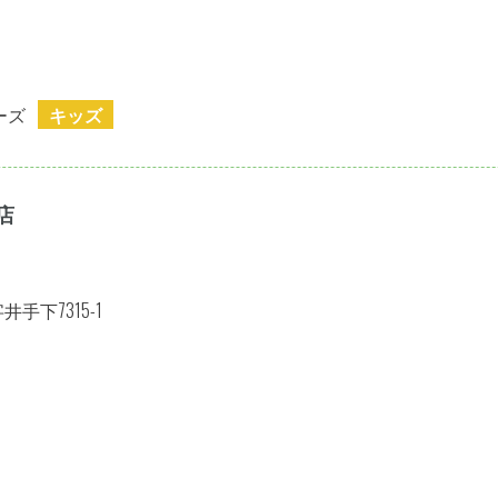
ーズ
キッズ
店
手下7315-1