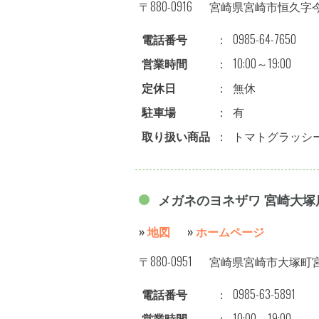
〒880-0916
宮崎県宮崎市恒久字今出
電話番号
：
0985-64-7650
営業時間
：
10:00～19:00
定休日
：
無休
駐車場
：
有
取り扱い商品
：
トマトグラッシ
メガネのヨネザワ 宮崎大塚
»
地図
»
ホームページ
〒880-0951
宮崎県宮崎市大塚町宮田
電話番号
：
0985-63-5891
営業時間
：
10:00～19:00