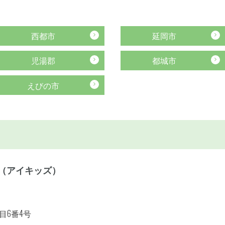
西都市
延岡市
児湯郡
都城市
えびの市
S（アイキッズ）
目6番4号