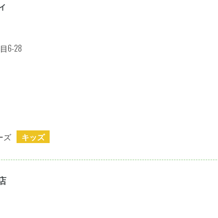
ィ
6-28
ーズ
キッズ
店