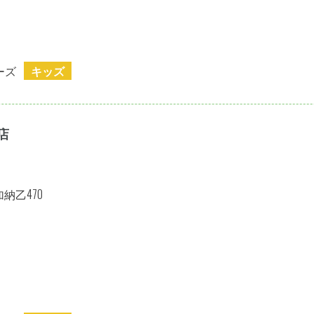
ーズ
キッズ
店
納乙470