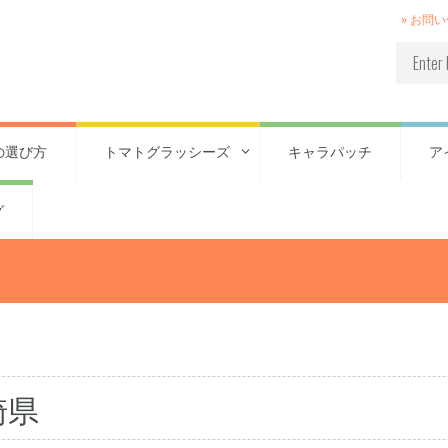
» お問
の選び方
トマトグラッシーズ
キャラパッチ
ア
グ
崎県