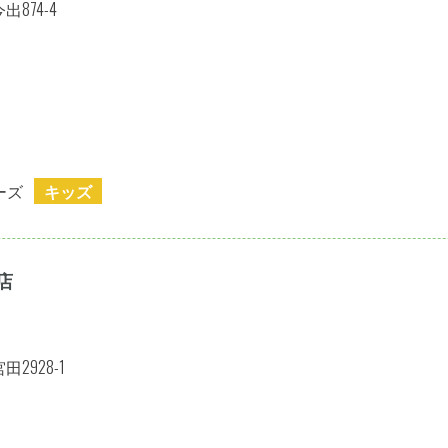
874-4
ーズ
キッズ
店
2928-1