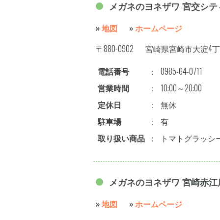
メガネのヨネザワ 宮交シテ
»
地図
»
ホームページ
〒880-0902
宮崎県宮崎市大淀4丁目
電話番号
：
0985-64-0711
営業時間
：
10:00～20:00
定休日
：
無休
駐車場
：
有
取り扱い商品
：
トマトグラッシ
メガネのヨネザワ 宮崎赤江
»
地図
»
ホームページ