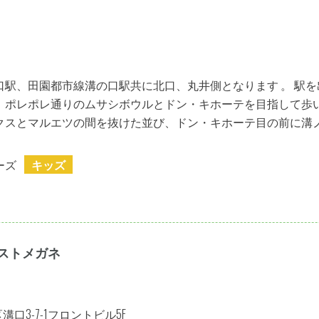
口駅、田園都市線溝の口駅共に北口、丸井側となります 。 駅を
、ポレポレ通りのムサシボウルとドン・キホーテを目指して歩
クスとマルエツの間を抜けた並び、ドン・キホーテ目の前に溝
ーズ
キッズ
ストメガネ
口3-7-1フロントビル5F