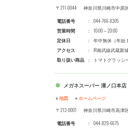
〒211-0044
神奈川県川崎市中原区新城
電話番号
：
044-766-8305
営業時間
：
10:00～20:00
定休日
：
年中無休（年始
アクセス
：
JR南武線武蔵新
取り扱い商品
：
トマトグラッシ
メガネスーパー 溝ノ口本店
»
地図
»
ホームページ
〒213-0001
神奈川県川崎市高津区溝口
電話番号
：
044-829-6675