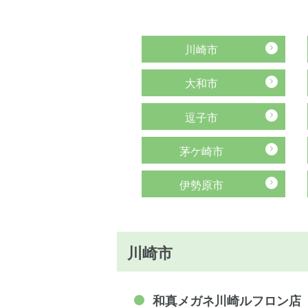
川崎市
大和市
逗子市
茅ケ崎市
伊勢原市
川崎市
和真メガネ川崎ルフロン店