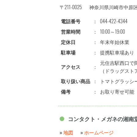
〒211-0025
神奈川県川崎市中原区木月
電話番号
：
044-422-4344
営業時間
：
10:00～19:00
定休日
：
年末年始休業
駐車場
：
提携駐車場あり
元住吉駅西口で
アクセス
：
（ドラッグスト
取り扱い商品
：
トマトグラッシ
備考
：
お取り寄せ可能
コンタクト・メガネの湘
»
地図
»
ホームページ