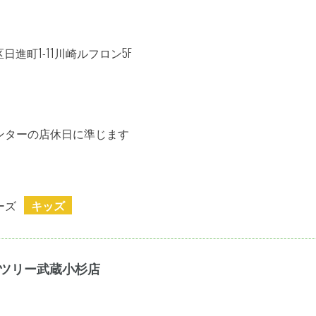
進町1-11川崎ルフロン5F
ンターの店休日に準じます
ーズ
キッズ
 グランツリー武蔵小杉店