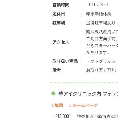
営業時間
：
10:00～19:30
定休日
：
年末年始休業
駐車場
：
提携駐車場あり
南武線武蔵溝ノ
て丸井方面手前
アクセス
：
だきスターバッ
があります。
取り扱い商品
：
トマトグラッシ
備考
：
お取り寄せ可能
華アイクリニック内 フォレ
»
地図
»
ホームページ
〒213-0001
神奈川県川崎市高津区溝