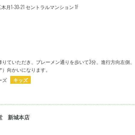
1-30-21 セントラルマンション 1F
降りていただき、ブレーメン通りを歩いて3分、進行方向左側、
ア）向かいになります。
ーズ
キッズ
南堂 新城本店