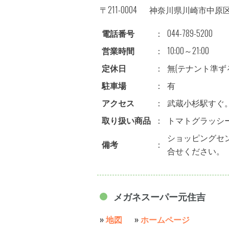
〒211-0004
神奈川県川崎市中原区新
電話番号
：
044-789-5200
営業時間
：
10:00～21:00
定休日
：
無(テナント準ず
駐車場
：
有
アクセス
：
武蔵小杉駅すぐ。
取り扱い商品
：
トマトグラッシ
ショッピングセ
備考
：
合せください。
メガネスーパー元住吉
»
地図
»
ホームページ