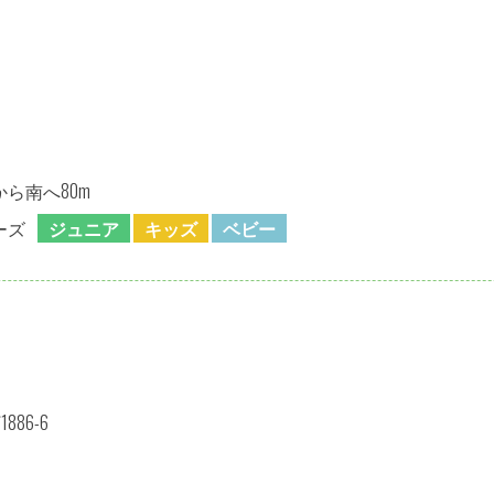
ら南へ80m
ーズ
ジュニア
キッズ
ベビー
86-6