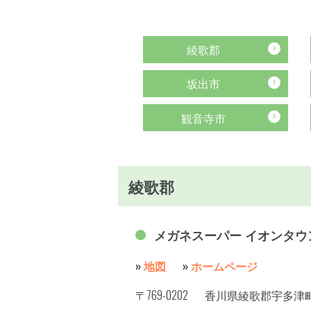
綾歌郡
坂出市
観音寺市
綾歌郡
メガネスーパー イオンタウ
»
地図
»
ホームページ
〒769-0202
香川県綾歌郡宇多津町浜