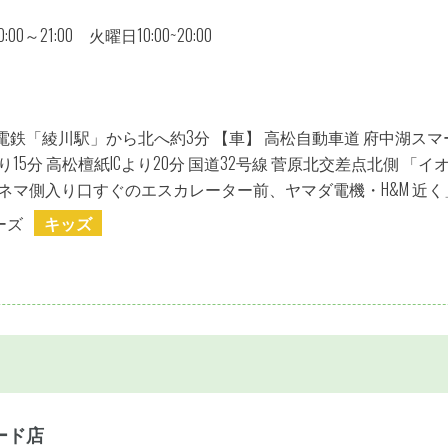
0～21:00 火曜日10:00~20:00
電鉄「綾川駅」から北へ約3分 【車】 高松自動車道 府中湖スマー
より15分 高松檀紙ICより20分 国道32号線 菅原北交差点北側 「イ
ネマ側入り口すぐのエスカレーター前、ヤマダ電機・H&M 近く
ーズ
キッズ
ード店