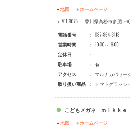
»
地図
»
ホームページ
〒761-8075
香川県高松市多肥下町15
電話番号
：
087-864-3118
営業時間
：
10:00～19:00
定休日
：
駐車場
：
有
アクセス
：
マルナカパワーシ
取り扱い商品
：
トマトグラッシ
こどもメガネ ｍｉｋｋｅ
»
地図
»
ホームページ