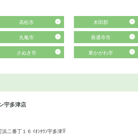
高松市
木田郡
丸亀市
善通寺市
さぬき市
東かがわ市
ン宇多津店
二番丁１６ ｲｵﾝﾀｳﾝ宇多津1F