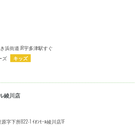
ぬき浜街道 JR宇多津駅すぐ
ーズ
キッズ
ル綾川店
下所822-1 ｲｵﾝﾓｰﾙ綾川店1F