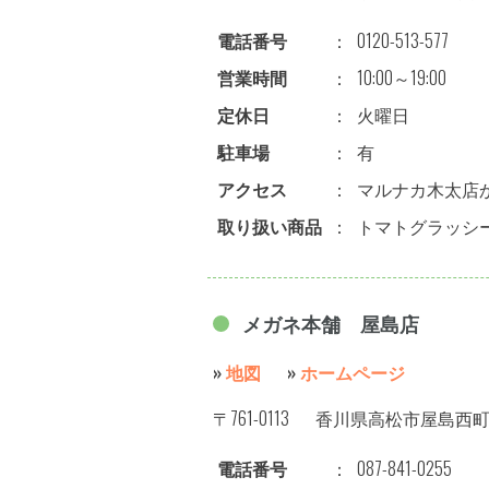
電話番号
：
0120-513-577
営業時間
：
10:00～19:00
定休日
：
火曜日
駐車場
：
有
アクセス
：
マルナカ木太店か
取り扱い商品
：
トマトグラッシ
メガネ本舗 屋島店
»
地図
»
ホームページ
〒761-0113
香川県高松市屋島西町18
電話番号
：
087-841-0255