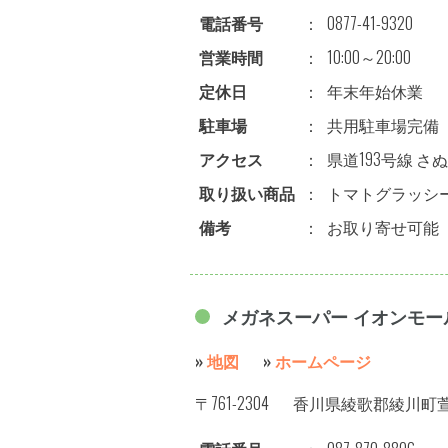
電話番号
：
0877-41-9320
営業時間
：
10:00～20:00
定休日
：
年末年始休業
駐車場
：
共用駐車場完備
アクセス
：
県道193号線 さ
取り扱い商品
：
トマトグラッシ
備考
：
お取り寄せ可能
メガネスーパー イオンモー
»
地図
»
ホームページ
〒761-2304
香川県綾歌郡綾川町萱原字