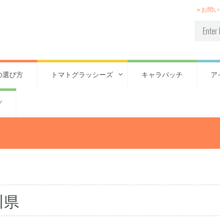
» お問
の選び方
トマトグラッシーズ
キャラパッチ
ア
グ
川県