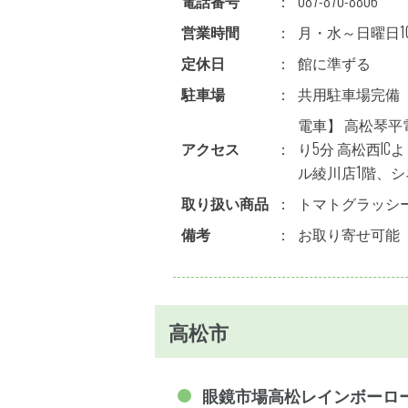
電話番号
：
087-870-8806
営業時間
：
月・水～日曜日10:0
定休日
：
館に準ずる
駐車場
：
共用駐車場完備
電車】 高松琴平
アクセス
：
り5分 高松西IC
ル綾川店1階、シ
取り扱い商品
：
トマトグラッシ
備考
：
お取り寄せ可能
高松市
眼鏡市場高松レインボーロ