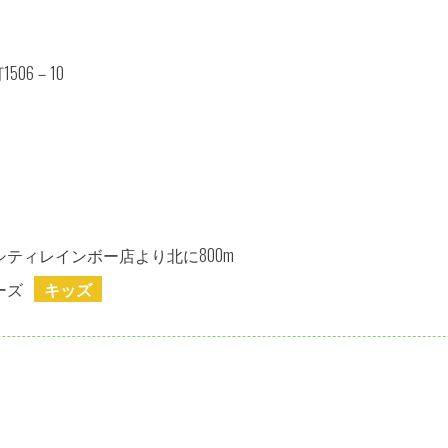
06－10
ティレインボー店より北に800m
ーズ
キッズ