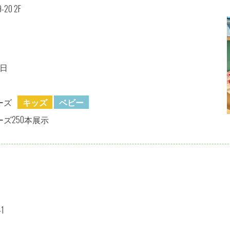
0 2F
日
ーズ
キッズ
ベビー
ズ250本展示
1