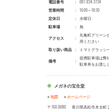
電話番号
：
087-834-3734
営業時間
：
10:00～18:30
定休日
：
水曜日
駐車場
：
無
丸亀町グリーン
アクセス
：
用ください
取り扱い商品
：
トマトグラッシ
提携駐車場は弊
備考
：
駐車券をお渡し
メガネの宝生堂
»
地図
»
ホームページ
〒760-0080
香川県高松市木太町