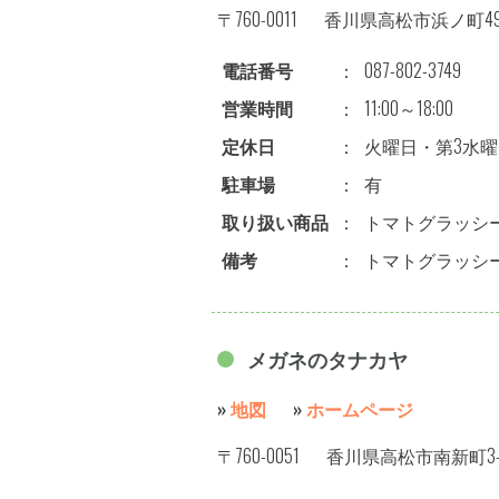
〒760-0011
香川県高松市浜ノ町49-2
電話番号
：
087-802-3749
営業時間
：
11:00～18:00
定休日
：
火曜日・第3水曜
駐車場
：
有
取り扱い商品
：
トマトグラッシ
備考
：
トマトグラッシー
メガネのタナカヤ
»
地図
»
ホームページ
〒760-0051
香川県高松市南新町3-