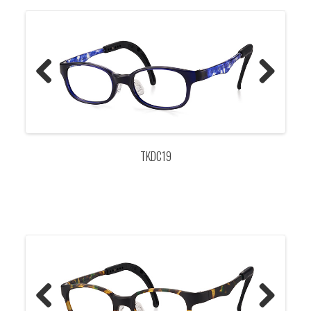
Previo
Next
us
TKDC19