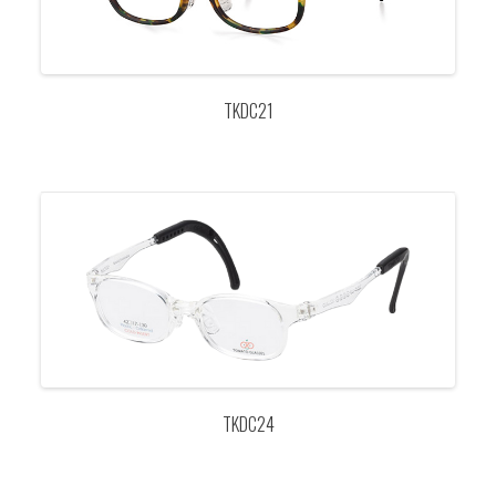
Previo
Next
us
TKDC21
TKDC24