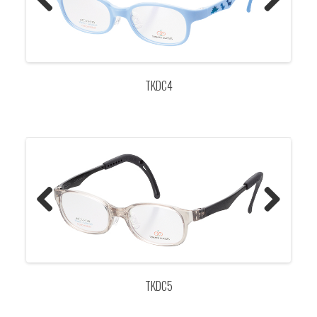
Previo
Next
us
TKDC4
Previo
Next
us
TKDC5