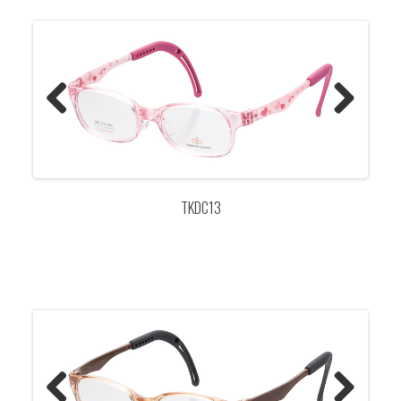
Previo
Next
us
TKDC13