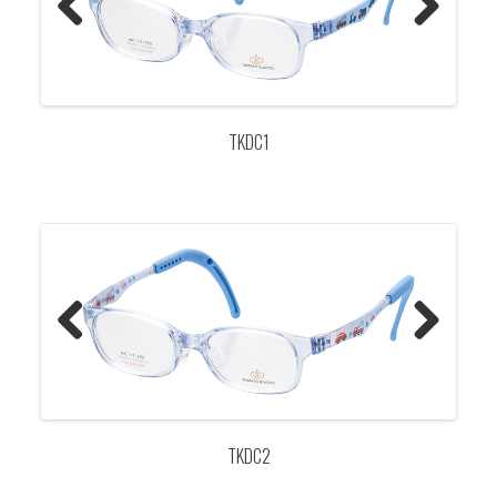
Previo
Next
us
TKDC1
Previo
Next
us
TKDC2