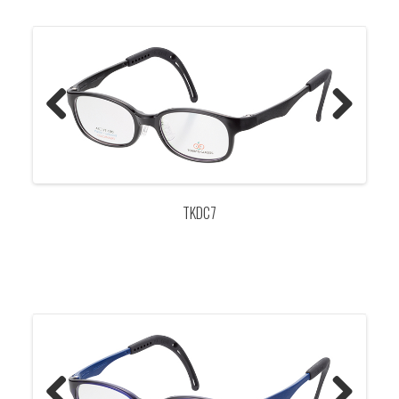
Previo
Next
us
TKDC7