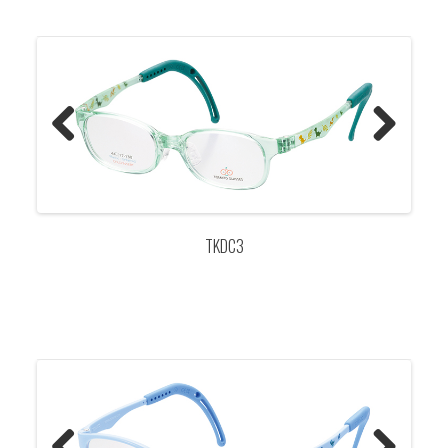
Previo
Next
us
TKDC3