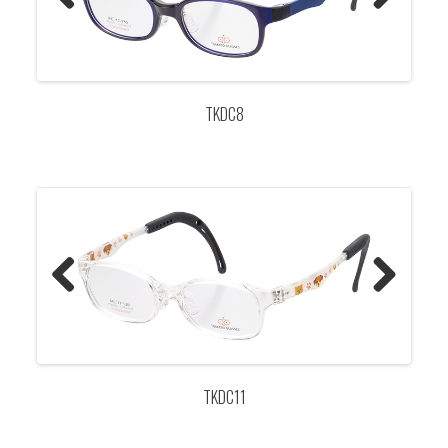
Previo
Next
us
TKDC8
Previo
Next
us
TKDC11