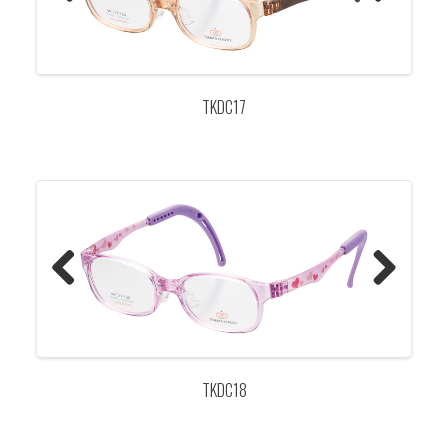
Previo
Next
us
TKDC17
Previo
Next
us
TKDC18