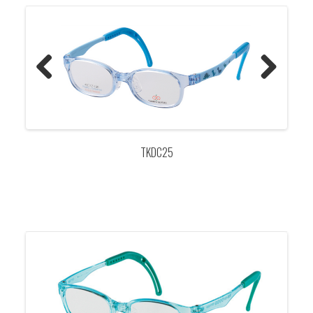
Previo
Next
us
TKDC25