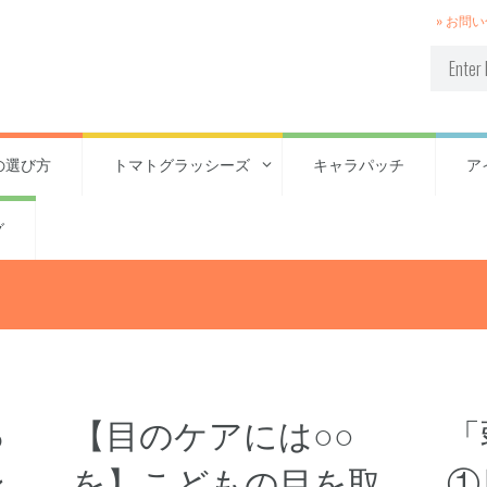
» お問
の選び方
トマトグラッシーズ
キャラパッチ
ア
グ
っ
【目のケアには○○
「
ン
を】こどもの目を取
①