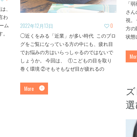
「弱
視は、
さん
言わ
視。
ーム
2022年12月13日
0
方の
す。
◯近くをみる「近業」が多い時代 このブロ
状態
グをご覧になっている方の中にも、疲れ目
でお悩みの方はいらっしゃるのではないで
Mor
しょうか。 今回は、 ①こどもの目を取り
巻く環境 ②そもそもなぜ目が疲れるの
ズ
More
選