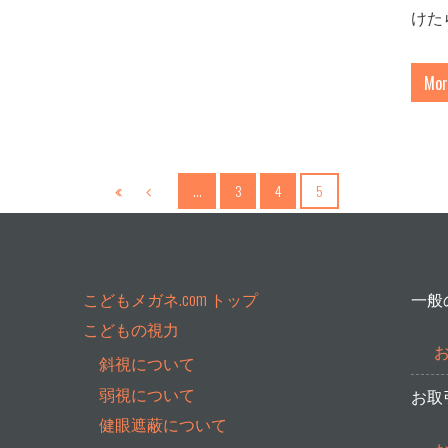
けた
Mor
…
3
4
5
こどもメガネ.com トップ
一般
こどもの視力
斜視について
弱視について
お取
健眼遮蔽について