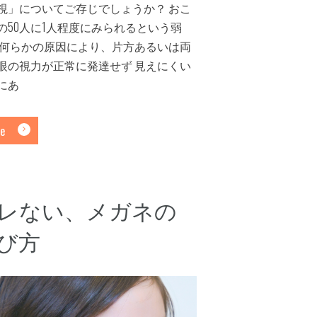
視」についてご存じでしょうか？ おこ
の50人に1人程度にみられるという弱
 何らかの原因により、片方あるいは両
眼の視力が正常に発達せず 見えにくい
にあ
e
レない、メガネの
び方